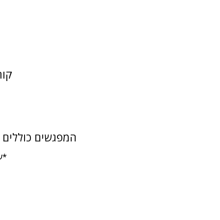
קור
המפגשים כוללים מ
*ע